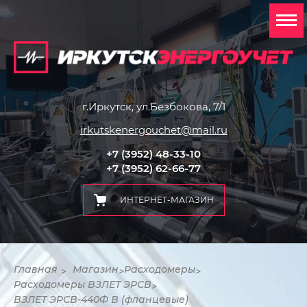
г.Иркутск, ул.Безбокова, 7/1
irkutskenergouchet@mail.ru
+7 (3952) 48-33-10
+7 (3952) 62-66-77
ИНТЕРНЕТ-МАГАЗИН
Главная
Магазин
Расходомеры
>
>
>
Расходомеры ВЗЛЕТ ЭРСВ
>
ВЗЛЕТ ЭРСВ-440Ф В (фланцевые)